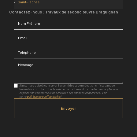
Saint-Raphaël
Contactez-nous : Travaux de second œuvre Draguignan
Nom Prénom
Email
Téléphone
Message
J'autorise ce site à conserver l'ensemble des données transmises dans ce
formulaire pour faciliter le suivi et le traitement de ma demande.
(Aucune
exploitation commerciale ne sera faite des données conservées. Voir
notre
politique de confidentialité
)