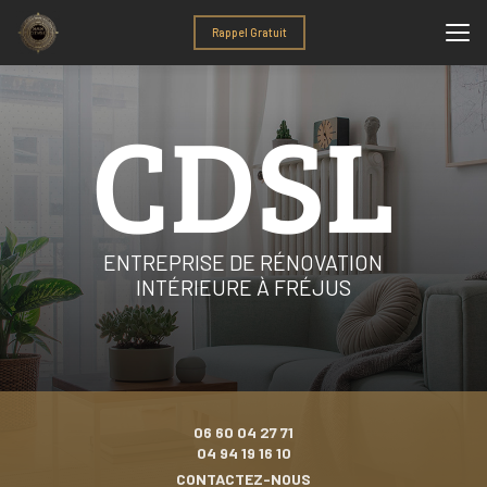
Aller
au
Rappel Gratuit
contenu
principal
ENTREPRISE DE RÉNOVATION
INTÉRIEURE À FRÉJUS
06 60 04 27 71
04 94 19 16 10
CONTACTEZ-NOUS