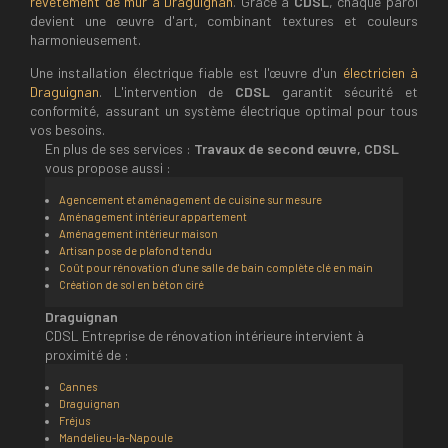
revêtement de mur à Draguignan
. Grâce à
CDSL
, chaque paroi
devient une œuvre d'art, combinant textures et couleurs
harmonieusement.
Une installation électrique fiable est l'œuvre d'un
électricien à
Draguignan
. L'intervention de
CDSL
garantit sécurité et
conformité, assurant un système électrique optimal pour tous
vos besoins.
En plus de ses services :
Travaux de second œuvre, CDSL
vous propose aussi :
Agencement et aménagement de cuisine sur mesure
Aménagement intérieur appartement
Aménagement intérieur maison
Artisan pose de plafond tendu
Coût pour rénovation d'une salle de bain complète clé en main
Création de sol en béton ciré
Draguignan
CDSL Entreprise de rénovation intérieure intervient à
proximité de :
Cannes
Draguignan
Fréjus
Mandelieu-la-Napoule