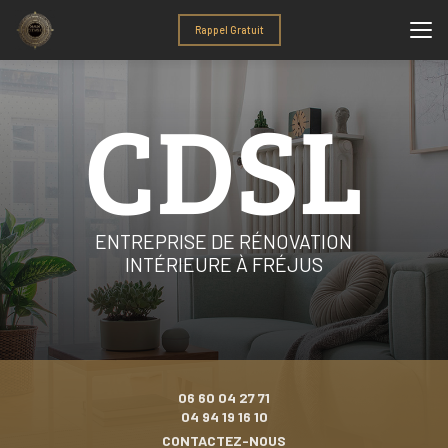
Aller
au
Rappel Gratuit
contenu
principal
ENTREPRISE DE RÉNOVATION
INTÉRIEURE À FRÉJUS
06 60 04 27 71
04 94 19 16 10
CONTACTEZ-NOUS