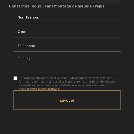
Contactez-nous : Tarif montage de meuble Fréjus
Nom Prénom
Email
Téléphone
Message
J'autorise ce site à conserver l'ensemble des données transmises dans ce
formulaire pour faciliter le suivi et le traitement de ma demande.
(Aucune
exploitation commerciale ne sera faite des données conservées. Voir
notre
politique de confidentialité
)