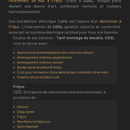
revêtement de mur à Fréjus
. Grâce à
CDSL
, chaque paroi
devient une œuvre d'art, combinant textures et couleurs
harmonieusement.
Une installation électrique fiable est l'œuvre d'un
électricien à
Fréjus
. L'intervention de
CDSL
garantit sécurité et conformité,
assurant un système électrique optimal pour tous vos besoins.
En plus de ses services :
Tarif montage de meuble, CDSL
vous propose aussi :
Agencement et aménagement de cuisine sur mesure
Aménagement intérieur appartement
Aménagement intérieur maison
Artisan pose de plafond tendu
Coût pour rénovation d'une salle de bain complète clé en main
Création de sol en béton ciré
Fréjus
CDSL Entreprise de rénovation intérieure intervient à
proximité de :
Cannes
Draguignan
Fréjus
Mandelieu-la-Napoule
Saint-Raphaël