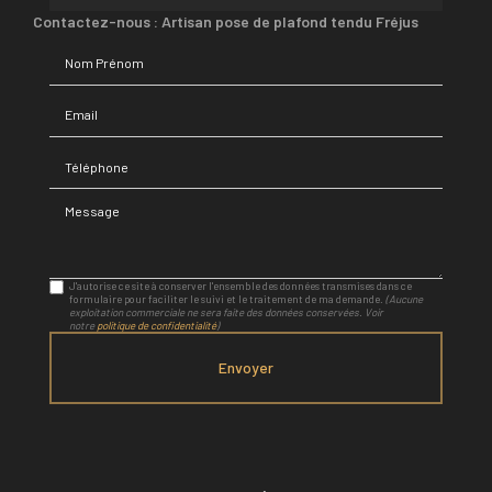
Contactez-nous : Artisan pose de plafond tendu Fréjus
Nom Prénom
Email
Téléphone
Message
J'autorise ce site à conserver l'ensemble des données transmises dans ce
formulaire pour faciliter le suivi et le traitement de ma demande.
(Aucune
exploitation commerciale ne sera faite des données conservées. Voir
notre
politique de confidentialité
)