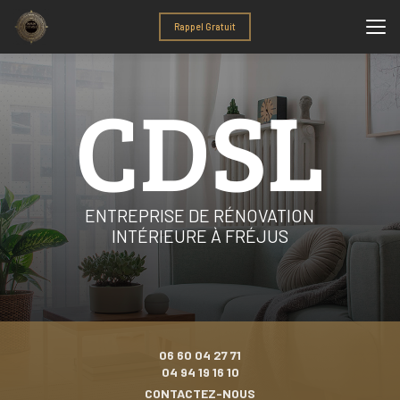
Aller
au
Rappel Gratuit
contenu
principal
ENTREPRISE DE RÉNOVATION
INTÉRIEURE À FRÉJUS
06 60 04 27 71
04 94 19 16 10
CONTACTEZ-NOUS