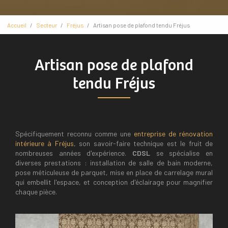
Accueil
Secteur
Fréjus
Artisan pose de plafond tendu Fréjus
Artisan pose de plafond
tendu Fréjus
Spécifiquement reconnu comme une
entreprise de rénovation
intérieure à Fréjus
, son savoir-faire technique est le fruit de
nombreuses années d'expérience.
CDSL
se spécialise en
diverses prestations : installation de salle de bain moderne,
pose méticuleuse de parquet, mise en place de carrelage mural
qui embellit l'espace, et conception d'éclairage pour magnifier
chaque pièce.