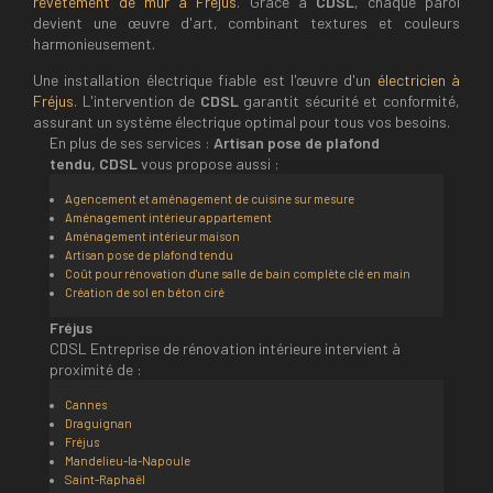
revêtement de mur à Fréjus
. Grâce à
CDSL
, chaque paroi
devient une œuvre d'art, combinant textures et couleurs
harmonieusement.
Une installation électrique fiable est l'œuvre d'un
électricien à
Fréjus
. L'intervention de
CDSL
garantit sécurité et conformité,
assurant un système électrique optimal pour tous vos besoins.
En plus de ses services :
Artisan pose de plafond
tendu, CDSL
vous propose aussi :
Agencement et aménagement de cuisine sur mesure
Aménagement intérieur appartement
Aménagement intérieur maison
Artisan pose de plafond tendu
Coût pour rénovation d'une salle de bain complète clé en main
Création de sol en béton ciré
Fréjus
CDSL Entreprise de rénovation intérieure intervient à
proximité de :
Cannes
Draguignan
Fréjus
Mandelieu-la-Napoule
Saint-Raphaël