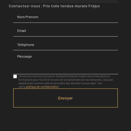
Contactez-nous : Prix toile tendue murale Fréjus
Nom Prénom
Email
Téléphone
Message
J'autorise ce site à conserver l'ensemble des données transmises dans ce
formulaire pour faciliter le suivi et le traitement de ma demande.
(Aucune
exploitation commerciale ne sera faite des données conservées. Voir
notre
politique de confidentialité
)