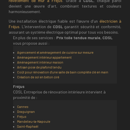
revêtement de mur à Fréjus
. Grâce à
CDSL
, chaque paroi
devient une œuvre d'art, combinant textures et couleurs
harmonieusement.
Une installation électrique fiable est l'œuvre d'un
électricien à
Fréjus
. L'intervention de
CDSL
garantit sécurité et conformité,
assurant un système électrique optimal pour tous vos besoins.
En plus de ses services :
Prix toile tendue murale, CDSL
vous propose aussi :
Agencement et aménagement de cuisine sur mesure
Aménagement intérieur appartement
Aménagement intérieur maison
Artisan pose de plafond tendu
Coût pour rénovation d'une salle de bain complète clé en main
Création de sol en béton ciré
Fréjus
CDSL Entreprise de rénovation intérieure intervient à
proximité de :
Cannes
Draguignan
Fréjus
Mandelieu-la-Napoule
Saint-Raphaël