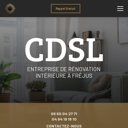
Aller
au
Rappel Gratuit
contenu
principal
ENTREPRISE DE RÉNOVATION
INTÉRIEURE À FRÉJUS
06 60 04 27 71
04 94 19 16 10
CONTACTEZ-NOUS