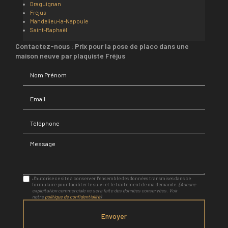
Draguignan
Fréjus
Mandelieu-la-Napoule
Saint-Raphaël
Contactez-nous : Prix pour la pose de placo dans une
maison neuve par plaquiste Fréjus
Nom Prénom
Email
Téléphone
Message
J'autorise ce site à conserver l'ensemble des données transmises dans ce
formulaire pour faciliter le suivi et le traitement de ma demande.
(Aucune
exploitation commerciale ne sera faite des données conservées. Voir
notre
politique de confidentialité
)