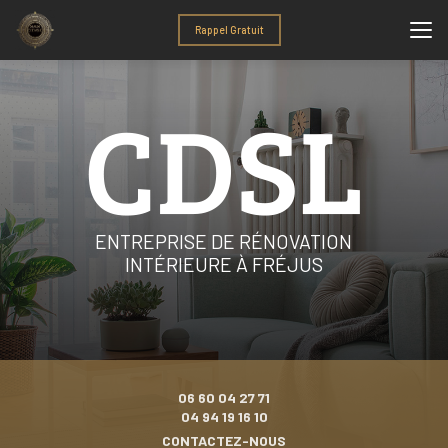
Aller
au
Rappel Gratuit
contenu
principal
ENTREPRISE DE RÉNOVATION
INTÉRIEURE À FRÉJUS
06 60 04 27 71
04 94 19 16 10
CONTACTEZ-NOUS