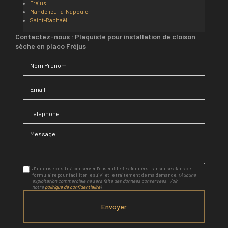
Fréjus
Mandelieu-la-Napoule
Saint-Raphaël
Contactez-nous : Plaquiste pour installation de cloison
sèche en placo Fréjus
Nom Prénom
Email
Téléphone
Message
J'autorise ce site à conserver l'ensemble des données transmises dans ce
formulaire pour faciliter le suivi et le traitement de ma demande.
(Aucune
exploitation commerciale ne sera faite des données conservées. Voir
notre
politique de confidentialité
)