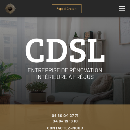
Aller
au
Rappel Gratuit
contenu
principal
ENTREPRISE DE RÉNOVATION
INTÉRIEURE À FRÉJUS
06 60 04 27 71
04 94 19 16 10
CONTACTEZ-NOUS