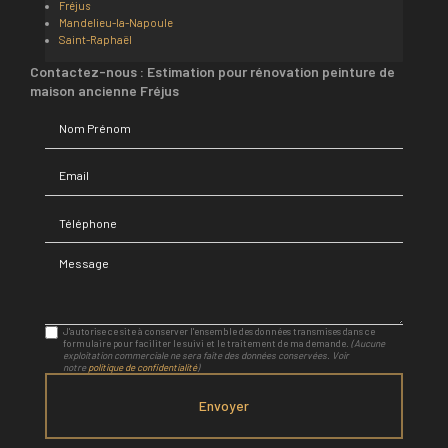
Fréjus
Mandelieu-la-Napoule
Saint-Raphaël
Contactez-nous : Estimation pour rénovation peinture de
maison ancienne Fréjus
Nom Prénom
Email
Téléphone
Message
J'autorise ce site à conserver l'ensemble des données transmises dans ce
formulaire pour faciliter le suivi et le traitement de ma demande.
(Aucune
exploitation commerciale ne sera faite des données conservées. Voir
notre
politique de confidentialité
)