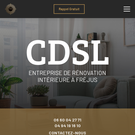
Aller
au
Rappel Gratuit
contenu
principal
ENTREPRISE DE RÉNOVATION
INTÉRIEURE À FRÉJUS
06 60 04 27 71
04 94 19 16 10
CONTACTEZ-NOUS