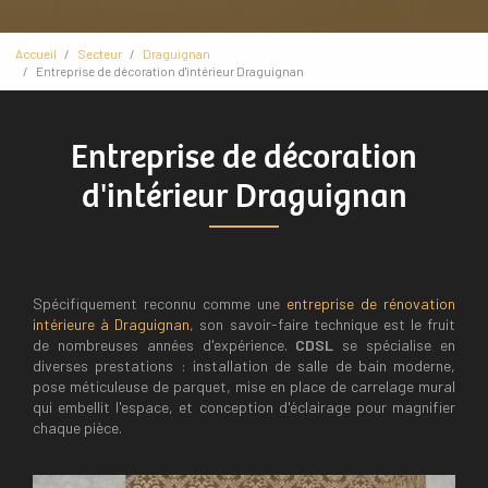
Accueil
Secteur
Draguignan
Entreprise de décoration d'intérieur Draguignan
Entreprise de décoration
d'intérieur Draguignan
Spécifiquement reconnu comme une
entreprise de rénovation
intérieure à Draguignan
, son savoir-faire technique est le fruit
de nombreuses années d'expérience.
CDSL
se spécialise en
diverses prestations : installation de salle de bain moderne,
pose méticuleuse de parquet, mise en place de carrelage mural
qui embellit l'espace, et conception d'éclairage pour magnifier
chaque pièce.