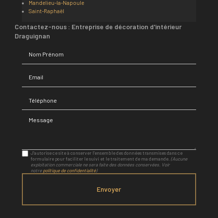
Mandelieu-la-Napoule
Saint-Raphaël
Contactez-nous : Entreprise de décoration d'intérieur
Draguignan
Nom Prénom
Email
Téléphone
Message
J'autorise ce site à conserver l'ensemble des données transmises dans ce
formulaire pour faciliter le suivi et le traitement de ma demande.
(Aucune
exploitation commerciale ne sera faite des données conservées. Voir
notre
politique de confidentialité
)