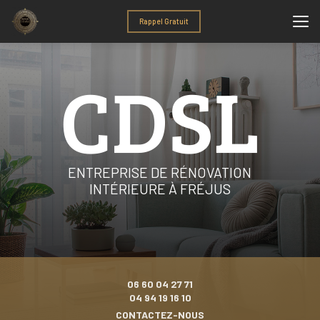
Aller
au
Rappel Gratuit
contenu
principal
ENTREPRISE DE RÉNOVATION
INTÉRIEURE À FRÉJUS
06 60 04 27 71
04 94 19 16 10
CONTACTEZ-NOUS