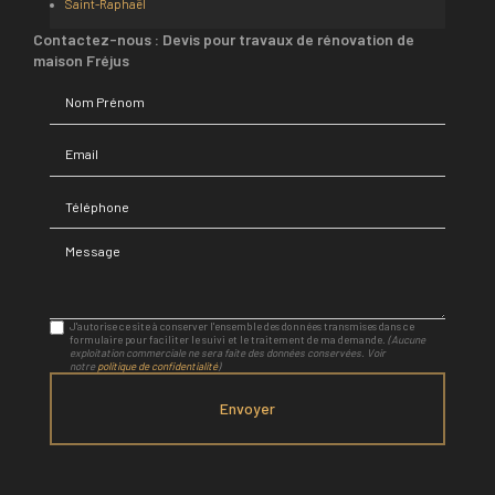
Saint-Raphaël
Contactez-nous : Devis pour travaux de rénovation de
maison Fréjus
Nom Prénom
Email
Téléphone
Message
J'autorise ce site à conserver l'ensemble des données transmises dans ce
formulaire pour faciliter le suivi et le traitement de ma demande.
(Aucune
exploitation commerciale ne sera faite des données conservées. Voir
notre
politique de confidentialité
)