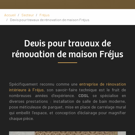
Accueil
Secteur
Fréjus
Devis pour travaux de rénovation de maison Fréjus
Devis pour travaux de
rénovation de maison Fréjus
Spécifiquement reconnu comme une
entreprise de rénovation
intérieure à Fréjus
, son savoir-faire technique est le fruit de
nombreuses années d'expérience.
CDSL
se spécialise en
diverses prestations : installation de salle de bain moderne,
pose méticuleuse de parquet, mise en place de carrelage mural
qui embellit l'espace, et conception d'éclairage pour magnifier
chaque pièce.