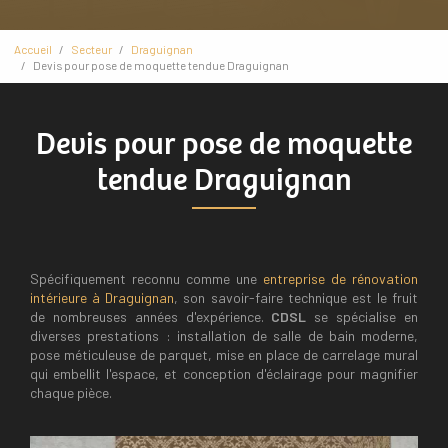
Accueil
Secteur
Draguignan
Devis pour pose de moquette tendue Draguignan
Devis pour pose de moquette
tendue Draguignan
Spécifiquement reconnu comme une
entreprise de rénovation
intérieure à Draguignan
, son savoir-faire technique est le fruit
de nombreuses années d'expérience.
CDSL
se spécialise en
diverses prestations : installation de salle de bain moderne,
pose méticuleuse de parquet, mise en place de carrelage mural
qui embellit l'espace, et conception d'éclairage pour magnifier
chaque pièce.