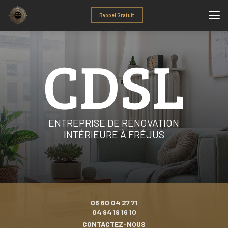
Aller
au
Rappel Gratuit
contenu
principal
ENTREPRISE DE RÉNOVATION
INTÉRIEURE À FRÉJUS
06 60 04 27 71
04 94 19 16 10
CONTACTEZ-NOUS