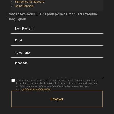
Mandelieu-la-Napoule
Saint-Raphaël
Contactez-nous : Devis pour pose de moquette tendue
Draguignan
Nom Prénom
Email
Téléphone
Message
J'autorise ce site à conserver l'ensemble des données transmises dans ce
formulaire pour faciliter le suivi et le traitement de ma demande.
(Aucune
exploitation commerciale ne sera faite des données conservées. Voir
notre
politique de confidentialité
)