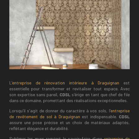
L'
entreprise de rénovation intérieure à Draguignan
est
essentielle pour transformer et revitaliser tout espace. Avec
son expertise sans pareil,
CDSL
s'érige en tant que chef de file
dans ce domaine, promettant des réalisations exceptionnelles.
Lorsqu'il s'agit de donner du caractère à vos sols, l'
entreprise
de revêtement de sol à Draguignan
est indispensable.
CDSL
assure une pose précise et un choix de matériaux adaptés,
reflétant élégance et durabilité.
Sublimer les murs requiert le savoir-faire d'une
entreprise de