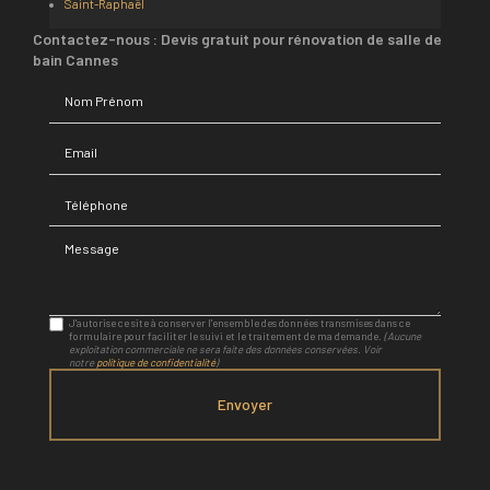
Saint-Raphaël
Contactez-nous : Devis gratuit pour rénovation de salle de
bain Cannes
Nom Prénom
Email
Téléphone
Message
J'autorise ce site à conserver l'ensemble des données transmises dans ce
formulaire pour faciliter le suivi et le traitement de ma demande.
(Aucune
exploitation commerciale ne sera faite des données conservées. Voir
notre
politique de confidentialité
)