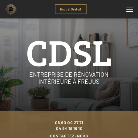
Aller
au
Rappel Gratuit
contenu
principal
ENTREPRISE DE RÉNOVATION
INTÉRIEURE À FRÉJUS
06 60 04 27 71
04 94 19 16 10
CONTACTEZ-NOUS