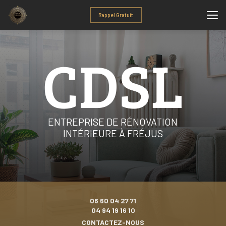
Aller
au
Rappel Gratuit
contenu
principal
ENTREPRISE DE RÉNOVATION
INTÉRIEURE À FRÉJUS
06 60 04 27 71
04 94 19 16 10
CONTACTEZ-NOUS