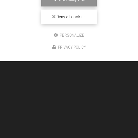
Deny all cookies
PERSONALIZE
PRIVACY POLICY
12/02/2026
Pose de plafond tendu Barrisol à Fréjus
Bienvenue chez
CDSL
, votre spécialiste en
rénovation intérieure
à Fréjus. Que vous souhaitiez
transformer votre espace de vie ou moderniser
votre bureau, notre…
Toute l'actualité