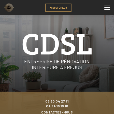
Aller
au
Rappel Gratuit
contenu
principal
ENTREPRISE DE RÉNOVATION
INTÉRIEURE À FRÉJUS
06 60 04 27 71
04 94 19 16 10
CONTACTEZ-NOUS