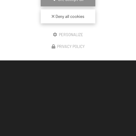
Deny all cookies
PERSONALIZE
PRIVACY POLICY
12/02/2026
Pose de plafond tendu Barrisol à Fréjus
Bienvenue chez
CDSL
, votre spécialiste en
rénovation intérieure
à Fréjus. Que vous souhaitiez
transformer votre espace de vie ou moderniser
votre bureau, notre…
Toute l'actualité